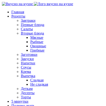
Главная
Рецепты
Завтраки
Первые блюда
Салаты
Вторые блюда
Мясные
Рыбные
Овощные
Грибные
Заготовки
Закуски
Напитки
Соусы
Крема
Выпечка
Сладкая
Не сладкая
Деткам
Десерты
Торты
5 минутки
Полезно знать