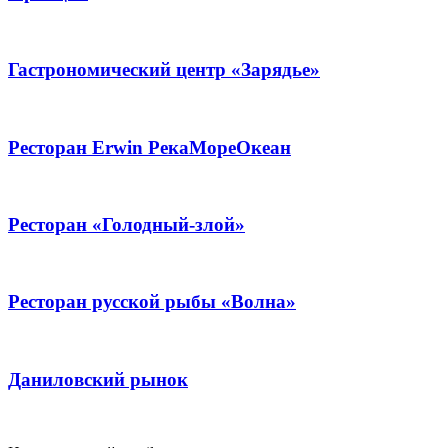
Гастрономический центр «Зарядье»
Ресторан Erwin РекаМореОкеан
Ресторан «Голодный-злой»
Ресторан русской рыбы «Волна»
Даниловский рынок