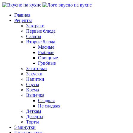
Главная
Рецепты
Завтраки
Первые блюда
Салаты
Вторые блюда
Мясные
Рыбные
Овощные
Грибные
Заготовки
Закуски
Напитки
Соусы
Крема
Выпечка
Сладкая
Не сладкая
Деткам
Десерты
Торты
5 минутки
Полезно знать